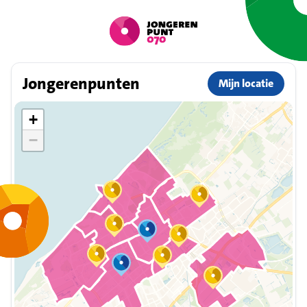
Jongerenpunten
Mijn locatie
+
−